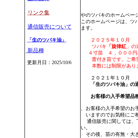
リンク集
やのツバキのホームペー
このホームページは、ツ
通信販売について
ます。
「生のツバキ油」
２０２５年１０月
ツバキ
「旋律紅
」の
新品種
４寸苗 ４，０００円/
蕾付き苗です。ご希望
更新月日：2025/10/6
本数には制限がありま
２０２１年１０月
「生のツバキ油」の
お客様の入手希望品
、お客様の入手希望のお
いますのでお気軽にご相
通信販売に関しては、下
い。
その後、苗の有無・大き