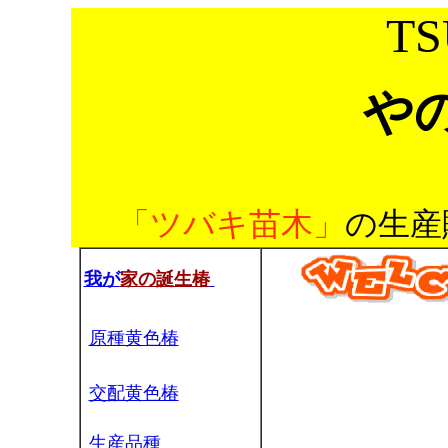
TS
や
「
ツバキ苗木」
の生産
我が
家の誕生椿
原種黄色椿
交配黄色椿
生産品種